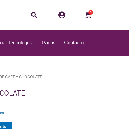
Buscar
Carrito
0
rial Tecnológica
Pagos
Contacto
 DE CAFÉ Y CHOCOLATE
OCOLATE
les
rito