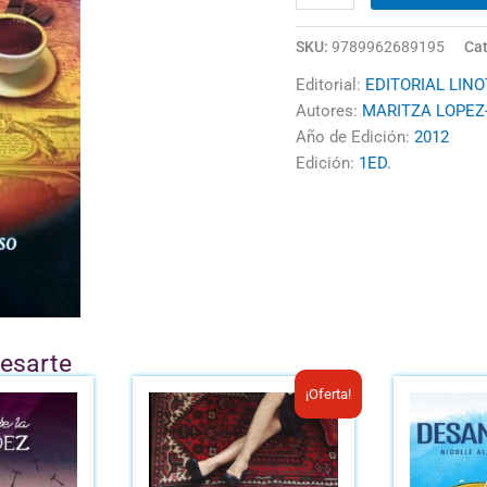
SKU:
9789962689195
Cat
Editorial:
EDITORIAL LINO
Autores:
MARITZA LOPEZ
Año de Edición:
2012
Edición:
1ED.
resarte
El
El
¡Oferta!
precio
precio
original
actual
era:
es: