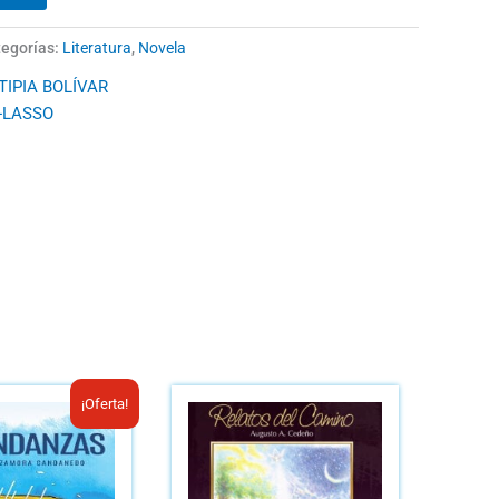
egorías:
Literatura
,
Novela
TIPIA BOLÍVAR
-LASSO
El
El
¡Oferta!
precio
precio
original
actual
era:
es: