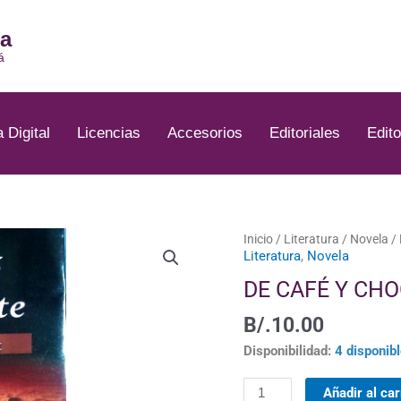
ia
á
a Digital
Licencias
Accesorios
Editoriales
Edito
DE
Inicio
/
Literatura
/
Novela
/
Literatura
,
Novela
CAFÉ
Y
DE CAFÉ Y CH
CHOCOLATE
B/.
10.00
cantidad
Disponibilidad:
4 disponib
Añadir al car