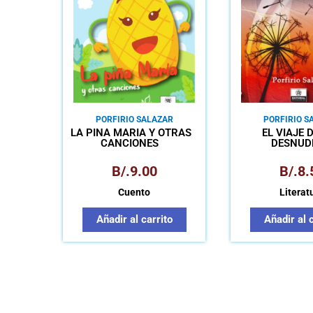
PORFIRIO SALAZAR
PORFIRIO S
LA PIÑA MARÍA Y OTRAS
EL VIAJE 
CANCIONES
DESNUD
B/.
9.00
B/.
8.
Cuento
Literat
Añadir al carrito
Añadir al 