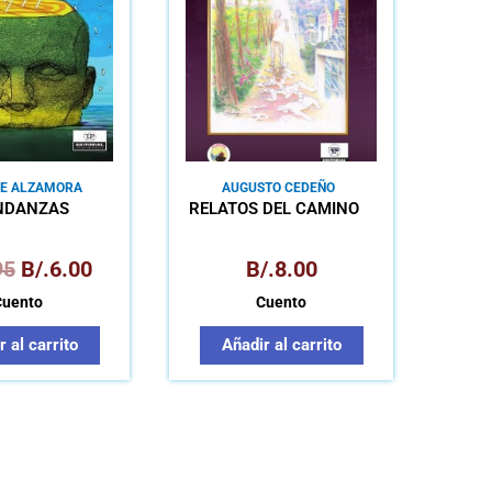
B/.8.95.
B/.6.00.
LE ALZAMORA
AUGUSTO CEDEÑO
NDANEDO
NDANZAS
RELATOS DEL CAMINO
95
B/.
6.00
B/.
8.00
Cuento
Cuento
 al carrito
Añadir al carrito