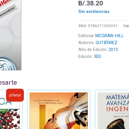
B/.
38.20
Sin existencias
SKU:
9786071509291
Cat
Editorial:
MCGRAW-HILL
Autores:
GUTIÉRREZ
Año de Edición:
2013
Edición:
3ED.
esarte
El
¡Oferta!
cio
precio
ginal
actual
:
es:
43.20.
B/.32.40.