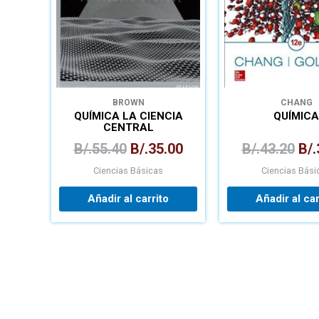
BROWN
CHANG
QUÍMICA LA CIENCIA
QUÍMICA
CENTRAL
B/.
55.40
B/.
35.00
B/.
43.20
B/.
Ciencias Básicas
Ciencias Bási
Añadir al carrito
Añadir al car