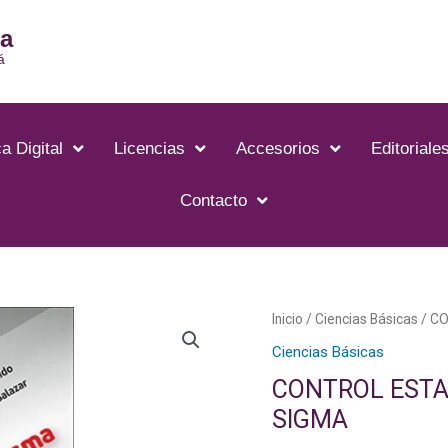
ia
á
a Digital
Licencias
Accesorios
Editoriale
Contacto
Inicio
/
Ciencias Básicas
/ CO
Ciencias Básicas
CONTROL ESTAD
SIGMA