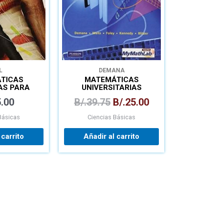
L
DEMANA
TICAS
MATEMÁTICAS
AS PARA
UNIVERSITARIAS
IERÍA
INTRODUCTORIAS
.00
B/.
39.75
B/.
25.00
Básicas
Ciencias Básicas
 carrito
Añadir al carrito