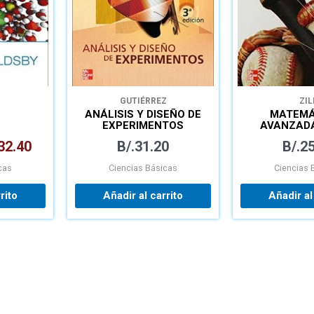
GUTIÉRREZ
ZIL
ANÁLISIS Y DISEÑO DE
MATEMÁ
EXPERIMENTOS
AVANZAD
INGEN
32.40
B/.
31.20
B/.
25
cas
Ciencias Básicas
Ciencias 
rito
Añadir al carrito
Añadir al