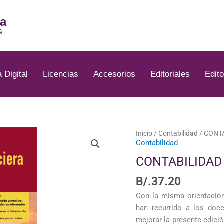
ia
á
a Digital
Licencias
Accesorios
Editoriales
Edito
Inicio
/
Contabilidad
/ CONTA
Contabilidad
CONTABILIDAD 
B/.
37.20
Con la misma orientación 
han recurrido a los doc
mejorar la presente edici