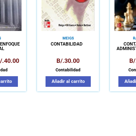
S
MEIGS
R
 ENFOQUE
CONTABILIDAD
CONT
AL
ADMINIS
ENFOQUE 
PARA LA 
/.
40.00
B/.
30.00
B/
idad
Contabilidad
Con
carrito
Añadir al carrito
Añadir