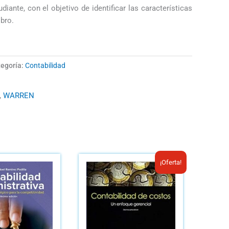
diante, con el objetivo de identificar las características
ibro.
egoría:
Contabilidad
,
WARREN
El
El
¡Oferta!
precio
precio
original
actual
era:
es:
B/.37.10.
B/.25.00.