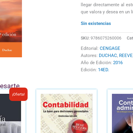
llegar directamente al estu
que valora y desea en un l
Sin existencias
SKU:
9786075260006
Cat
Editorial:
CENGAGE
Autores:
DUCHAC
,
REEVE
Año de Edición:
2016
Edición:
14ED.
resarte
l
El
¡Oferta!
recio
precio
riginal
actual
ra:
es:
/.51.00.
B/.40.00.