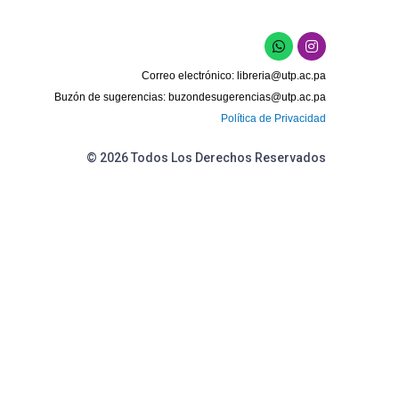
W
I
h
n
a
s
Correo electrónico:
libreria@utp.ac.pa
t
t
s
a
Buzón de sugerencias:
buzondesugerencias@utp.ac.pa
a
g
Política de Privacidad
p
r
p
a
m
© 2026 Todos Los Derechos Reservados