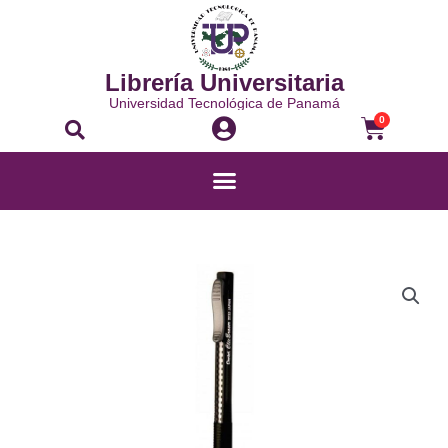
Ir
al
contenido
Librería Universitaria
Universidad Tecnológica de Panamá
Buscar
Carrito
0
Menú
BORRADOR
CLIC
REDONDO
-
ZE-
22
cantidad