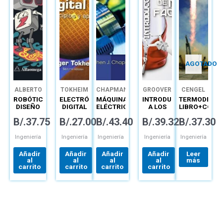
AGOTADO
ALBERTO
TOKHEIM
CHAPMAN
GROOVER
CENGEL
ROCHA
ROBÓTICA
ELECTRÓNICA
MÁQUINAS
INTRODUCCIÓN
TERMODINÁM
DÍAZ
DISEÑO
DIGITAL
ELÉCTRICAS
A LOS
LIBRO+CONN
Y
PRINCIPIOS
PROCESOS
B/.
37.75
B/.
27.00
B/.
43.40
B/.
39.32
B/.
37.30
APLICACIÓN
Y
DE
APLICACIONES
MANUFACTURA
Ingeniería
Ingeniería
Ingeniería
Ingeniería
Ingeniería
Añadir
Añadir
Añadir
Añadir
Leer
al
al
al
al
más
carrito
carrito
carrito
carrito