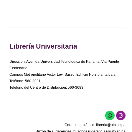
Librería Universitaria
Dirección: Avenida Universidad Tecnológica de Panamá, Vía Puente
Centenario,
Campus Metropolitano Víctor Levi Sasso, Edificio No.3 planta baja.
Teléfono: 560-3031
Teléfono del Centro de Distribución: 560-3683
W
I
h
n
a
s
Correo electrónico:
libreria@utp.ac.pa
t
t
s
a
Buzón de sugerencias:
buzondesugerencias@utp.ac.pa