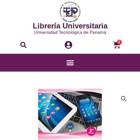
Ir
al
contenido
Librería Universitaria
Universidad Tecnológica de Panamá
Buscar
Carri
0
Menú