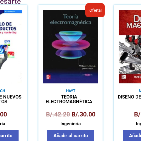
resarte
El
El
¡Oferta!
precio
precio
original
actual
era:
es:
B/.42.20.
B/.30.00.
CH
HAYT
E NUEVOS
TEORÍA
DISEÑO D
TOS
ELECTROMAGNÉTICA
DAD,
ÓN Y
.00
B/.
42.20
B/.
30.00
B/
ING
ría
Ingeniería
In
carrito
Añadir al carrito
Añadir