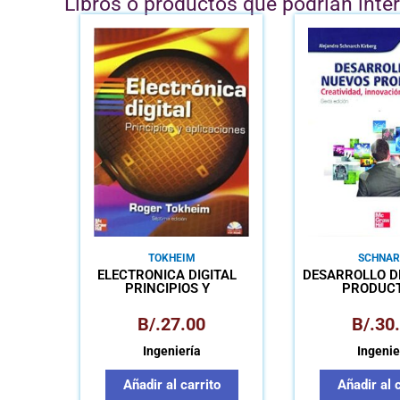
Libros o productos que podrían inte
TOKHEIM
SCHNAR
ELECTRÓNICA DIGITAL
DESARROLLO D
PRINCIPIOS Y
PRODUC
APLICACIONES
CREATIVI
INNOVACI
B/.
27.00
B/.
30
MARKET
Ingeniería
Ingenie
Añadir al carrito
Añadir al 