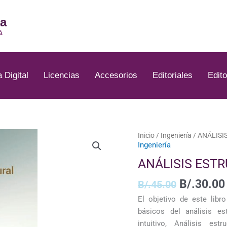
ia
á
a Digital
Licencias
Accesorios
Editoriales
Edito
El
Inicio
/
Ingeniería
/ ANÁLISI
Ingeniería
precio
original
ANÁLISIS EST
era:
B/.45.00
B/.
30.00
B/.
45.00
El objetivo de este libr
básicos del análisis es
intuitivo, Análisis es