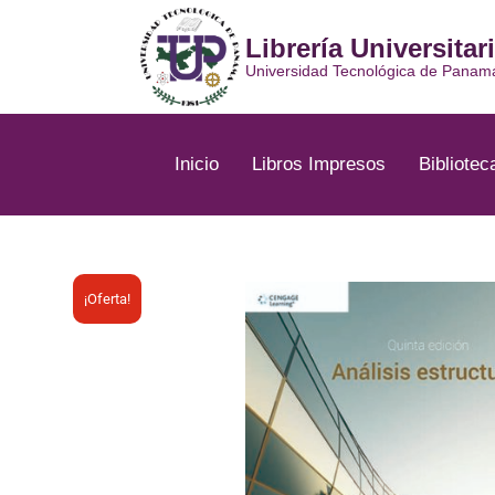
Ir
al
Librería Universitar
contenido
Universidad Tecnológica de Panam
Inicio
Libros Impresos
Bibliotec
¡Oferta!