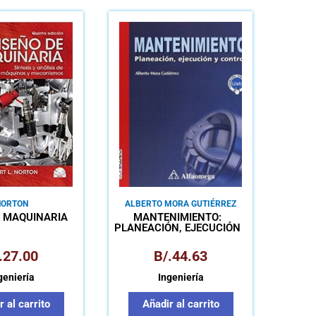
NORTON
ALBERTO MORA GUTIÉRREZ
E MAQUINARIA
MANTENIMIENTO:
PLANEACIÓN, EJECUCIÓN
Y CONTROL
.
27.00
B/.
44.63
geniería
Ingeniería
 al carrito
Añadir al carrito