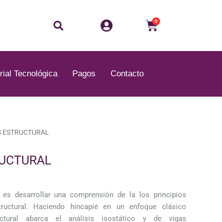
Buscar
Carrito
0
rial Tecnológica
Pagos
Contacto
El
S ESTRUCTURAL
precio
actual
RUCTURAL
es:
.
B/.30.00.
o es desarrollar una comprensión de la los principios
tructural. Haciendo hincapié en un enfoque clásico
tructural abarca el análisis isostático y de vigas