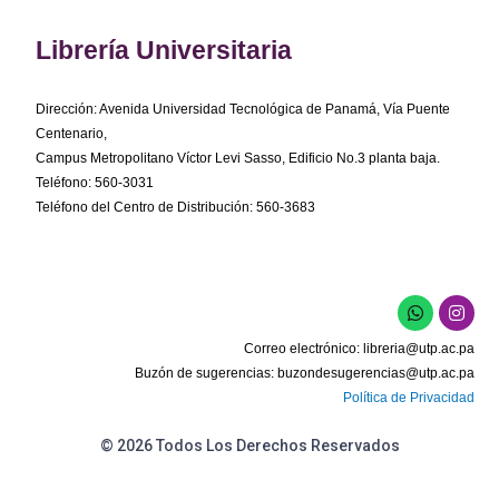
Librería Universitaria
Dirección: Avenida Universidad Tecnológica de Panamá, Vía Puente
Centenario,
Campus Metropolitano Víctor Levi Sasso, Edificio No.3 planta baja.
Teléfono: 560-3031
Teléfono del Centro de Distribución: 560-3683
W
I
h
n
a
s
Correo electrónico:
libreria@utp.ac.pa
t
t
s
a
Buzón de sugerencias:
buzondesugerencias@utp.ac.pa
a
g
Política de Privacidad
p
r
p
a
m
© 2026 Todos Los Derechos Reservados