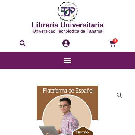
Ir
al
contenido
Librería Universitaria
Universidad Tecnológica de Panamá
Buscar
Carri
0
Menú
AMI
-
PLATAFORMA
DE
ESPAÑOL
PARA
APRENDIZAJE