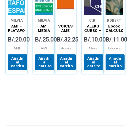
MILVIA
MILVIA
C.R.
ROBERT
SOLANO
SOLANO
CHIRIQUÍ
SMITH
AMI –
AMI
VOICES
ALEKS
Ebook
DE
PLATAFORMA
MEDIA
AME
CURSO –
CÁLCULO
RODRÍGUEZ
DE
10.° A
OLP/EBK
PLATAFORMA
TRASCENDEN
B/.
20.00
B/.
25.00
B/.
32.25
B/.
10.00
B/.
11.00
ESPAÑOL
12.°
EPIN 5A
MATEMÁTICA
TEMPRANAS
– CURSO
(12 MO)
PARA
LICENCIA
PARA
APRENDIZAJE
CONNECT
AMI
AMI
E-books
Aleks
E-books
ESTUDIANTES
AUTÓNOMO
DEL I
Añadir
Añadir
Añadir
Añadir
Añadir
SEMESTRE
al
al
al
al
al
UTP
carrito
carrito
carrito
carrito
carrito