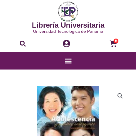
Ir
al
contenido
Librería Universitaria
Universidad Tecnológica de Panamá
Buscar
Carri
0
Menú