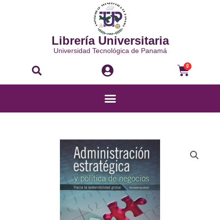
Ir
al
contenido
Librería Universitaria
Universidad Tecnológica de Panamá
Buscar
Carri
0
Menú