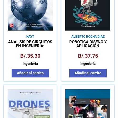
HAYT
ALBERTO ROCHA DÍAZ
ANÁLISIS DE CIRCUITOS
ROBÓTICA DISEÑO Y
EN INGENIERÍA:
APLICACIÓN
LIBRO+CONNECT
B/.
35.30
B/.
37.75
Ingeniería
Ingeniería
Añadir al carrito
Añadir al carrito