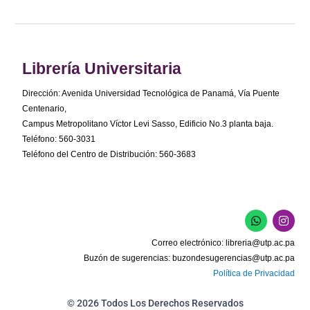
Librería Universitaria
Dirección: Avenida Universidad Tecnológica de Panamá, Vía Puente
Centenario,
Campus Metropolitano Víctor Levi Sasso, Edificio No.3 planta baja.
Teléfono: 560-3031
Teléfono del Centro de Distribución: 560-3683
W
I
h
n
a
s
Correo electrónico:
libreria@utp.ac.pa
t
t
s
a
Buzón de sugerencias:
buzondesugerencias@utp.ac.pa
a
g
Política de Privacidad
p
r
p
a
m
© 2026 Todos Los Derechos Reservados