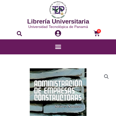
Ir
al
contenido
Librería Universitaria
Universidad Tecnológica de Panamá
Buscar
Carrito
0
Menú
ADMINISTRACIÓN
DE
EMPRESAS
CONSTRUCTORAS
cantidad