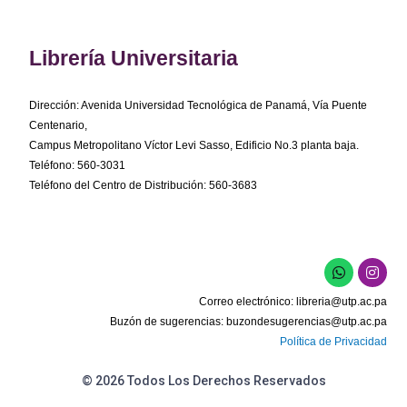
Librería Universitaria
Dirección: Avenida Universidad Tecnológica de Panamá, Vía Puente
Centenario,
Campus Metropolitano Víctor Levi Sasso, Edificio No.3 planta baja.
Teléfono: 560-3031
Teléfono del Centro de Distribución: 560-3683
W
I
h
n
a
s
Correo electrónico:
libreria@utp.ac.pa
t
t
s
a
Buzón de sugerencias:
buzondesugerencias@utp.ac.pa
a
g
Política de Privacidad
p
r
p
a
m
© 2026 Todos Los Derechos Reservados