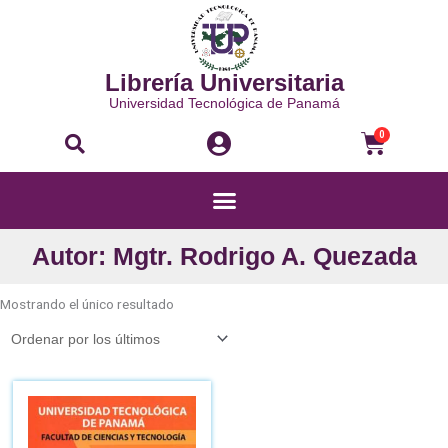
Ir
al
contenido
Librería Universitaria
Universidad Tecnológica de Panamá
Buscar
Carri
0
Menú
Autor: Mgtr. Rodrigo A. Quezada
Mostrando el único resultado