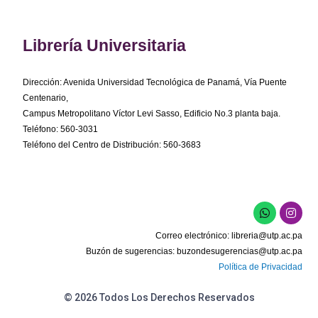
Librería Universitaria
Dirección: Avenida Universidad Tecnológica de Panamá, Vía Puente
Centenario,
Campus Metropolitano Víctor Levi Sasso, Edificio No.3 planta baja.
Teléfono: 560-3031
Teléfono del Centro de Distribución: 560-3683
W
I
h
n
a
s
Correo electrónico:
libreria@utp.ac.pa
t
t
s
a
Buzón de sugerencias:
buzondesugerencias@utp.ac.pa
a
g
Política de Privacidad
p
r
p
a
m
© 2026 Todos Los Derechos Reservados