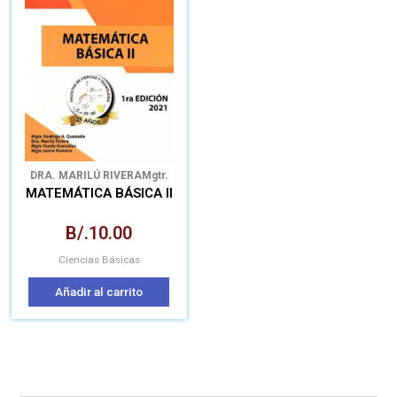
DRA. MARILÚ RIVERA
Mgtr.
Jaime Romero
Mgtr. Rodrigo
MATEMÁTICA BÁSICA II
A. Quezada
Mgtr. Yexely
González
B/.
10.00
Ciencias Básicas
Añadir al carrito