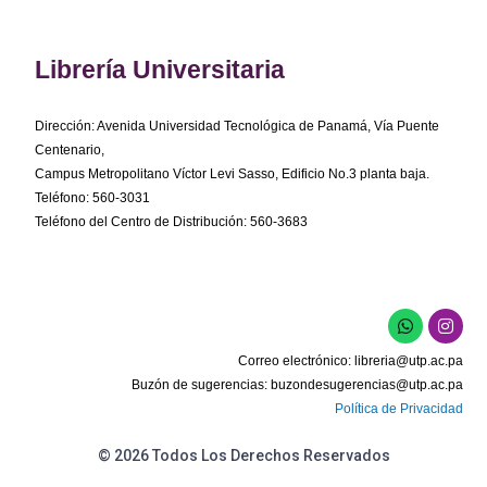
Librería Universitaria
Dirección: Avenida Universidad Tecnológica de Panamá, Vía Puente
Centenario,
Campus Metropolitano Víctor Levi Sasso, Edificio No.3 planta baja.
Teléfono: 560-3031
Teléfono del Centro de Distribución: 560-3683
W
I
h
n
a
s
Correo electrónico:
libreria@utp.ac.pa
t
t
s
a
Buzón de sugerencias:
buzondesugerencias@utp.ac.pa
a
g
Política de Privacidad
p
r
p
a
m
© 2026 Todos Los Derechos Reservados