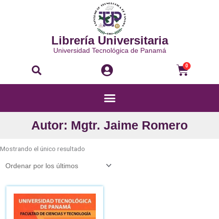
Ir
al
contenido
Librería Universitaria
Universidad Tecnológica de Panamá
Buscar
Carri
0
Menú
Autor: Mgtr. Jaime Romero
Mostrando el único resultado