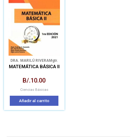
DRA. MARILÚ RIVERA
Mgtr.
Jaime Romero
Mgtr. Rodrigo
MATEMÁTICA BÁSICA II
A. Quezada
Mgtr. Yexely
González
B/.
10.00
Ciencias Básicas
Añadir al carrito