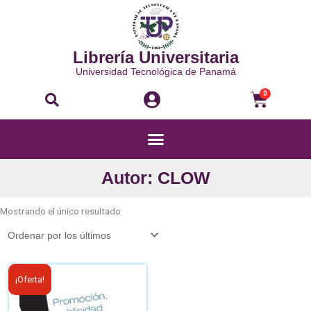
Ir
al
contenido
Librería Universitaria
Universidad Tecnológica de Panamá
Buscar
Carri
0
Menú
Autor: CLOW
Mostrando el único resultado
El
El
¡Oferta!
precio
precio
original
actual