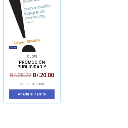
era:
es:
B/.28.72.
B/.20.00.
CLOW
PROMOCIÓN
PUBLICIDAD Y
COMUNICACIÓN EN
B/.
28.72
B/.
20.00
MARKETING
Administración
Añadir al carrito