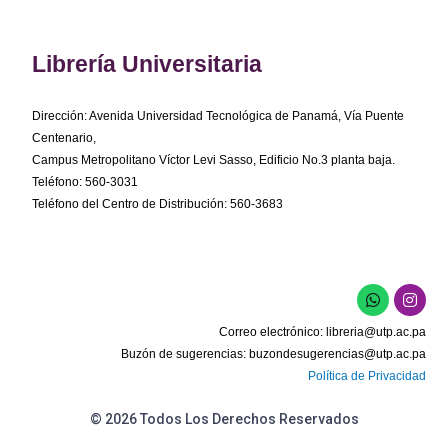
Librería Universitaria
Dirección: Avenida Universidad Tecnológica de Panamá, Vía Puente
Centenario,
Campus Metropolitano Víctor Levi Sasso, Edificio No.3 planta baja.
Teléfono: 560-3031
Teléfono del Centro de Distribución: 560-3683
W
I
h
n
a
s
Correo electrónico:
libreria@utp.ac.pa
t
t
s
a
Buzón de sugerencias:
buzondesugerencias@utp.ac.pa
a
g
Política de Privacidad
p
r
p
a
m
© 2026 Todos Los Derechos Reservados