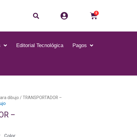
0
s
Editorial Tecnológica
Pagos
para dibujo
/ TRANSPORTADOR –
bujo
OR –
. Color: