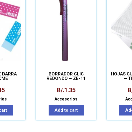
 BARRA –
BORRADOR CLIC
HOJAS C
CME
REDONDO – ZE-11
– T
45
B/.
1.35
B
ios
Accesorios
Ac
cart
Add to cart
Add