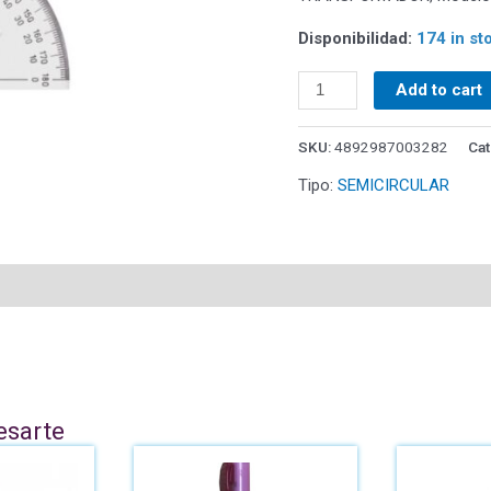
Disponibilidad:
174 in st
Add to cart
SKU:
4892987003282
Cat
Tipo:
SEMICIRCULAR
esarte