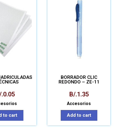
UADRICULADAS
BORRADOR CLIC
ÉCNICAS
REDONDO – ZE-11
/.
0.05
B/.
1.35
cesorios
Accesorios
 to cart
Add to cart