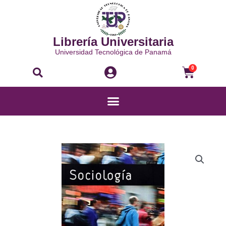
Ir
al
contenido
Librería Universitaria
Universidad Tecnológica de Panamá
Buscar
Carri
0
Menú