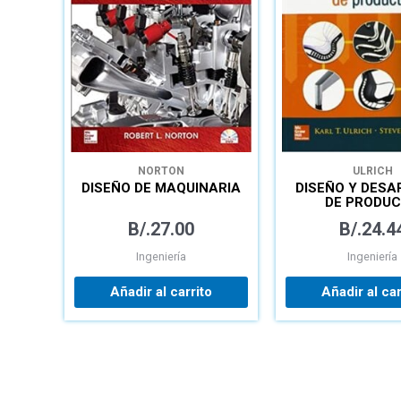
NORTON
ULRICH
DISEÑO DE MAQUINARIA
DISEÑO Y DESA
DE PRODU
B/.
27.00
B/.
24.4
Ingeniería
Ingeniería
Añadir al carrito
Añadir al car