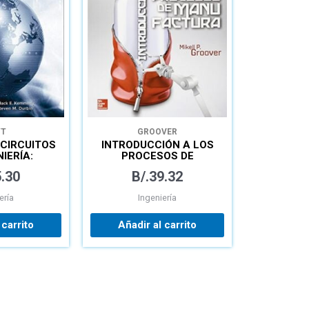
YT
GROOVER
 CIRCUITOS
INTRODUCCIÓN A LOS
IERÍA:
PROCESOS DE
ONNECT
MANUFACTURA
.30
B/.
39.32
ería
Ingeniería
 carrito
Añadir al carrito