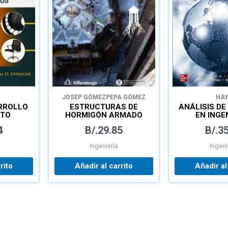
JOSEP GÓMEZ
PEPA GÓMEZ
HA
RROLLO
ESTRUCTURAS DE
ANÁLISIS DE
CTO
HORMIGÓN ARMADO
EN INGEN
PREDIMENSIONAMIENTO
LIBRO+C
4
B/.
29.85
B/.
35
Y CÁLCULO DE
SECCIONES MÉTODOS
Ingeniería
Ingeni
SEGÚN EHE-08
rito
Añadir al carrito
Añadir al