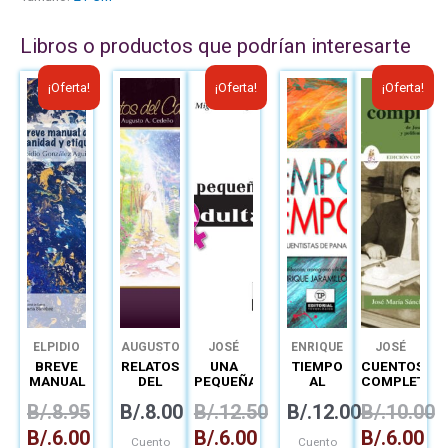
Libros o productos que podrían interesarte
El
El
El
El
El
El
¡Oferta!
¡Oferta!
¡Oferta!
precio
precio
precio
precio
precio
precio
original
actual
original
actual
original
actual
era:
es:
era:
es:
era:
es:
B/.8.95.
B/.6.00.
B/.12.50.
B/.6.00.
B/.10.00.
B/.6.0
ELPIDIO
AUGUSTO
JOSÉ
ENRIQUE
JOSÉ
GONZÁLEZ
CEDEÑO
MIGUEL
JARAMILO
MARÍA
BREVE
RELATOS
UNA
TIEMPO
CUENTOS
MONTAGUE
LEVI
SÁNCHEZ
MANUAL
DEL
PEQUEÑA
AL
COMPLETOS
DE
CAMINO
ADULTA
TIEMPO
Y
B/.
8.95
B/.
8.00
B/.
12.50
B/.
12.00
B/.
10.00
URBANIDAD
POLIFONÍA
Y
DE
B/.
6.00
B/.
6.00
B/.
6.00
ETIQUETA
NARRADORE
Cuento
Cuento