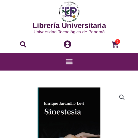
Ir
al
contenido
Librería Universitaria
Universidad Tecnológica de Panamá
Buscar
Carri
0
Menú
SINESTESIA
100
MINICUENTOS
cantidad