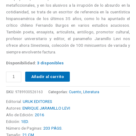
metaficcionales, y en los alusivos a la irrupción de lo absurdo en la
cotidianidad, se trata de un escritor de referencia en la cuentística
hispanoamérica de los últimos 35 años, como lo ha apuntado el
crítico chileno Fernando Burgos en varios estudios acuciosos.
También poeta, ensayista, articulista, antólogo, promotor cultural,
profesor universitario y editor, el panameño Jaramillo Levi nos
ofrece ahora Sinestesia, colección de 100 minicuentos de variada y
siempre envolvente factura.
Disponibilidad:
3 disponibles
Añadir al carrito
SKU:
9789930526163
Categorías:
Cuento
,
Literatura
Editorial:
URUK EDITORES
Autores:
ENRIQUE JARAMILLO LEVI
Año de Edición:
2016
Edición:
1ED.
Número de Paginas:
203 PÁGS.
Tamaño:
21 CM