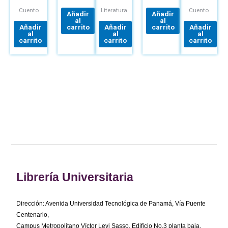
Cuento
Literatura
Cuento
Añadir
Añadir
al
al
Añadir
carrito
Añadir
carrito
Añadir
al
al
al
carrito
carrito
carrito
Librería Universitaria
Dirección: Avenida Universidad Tecnológica de Panamá, Vía Puente
Centenario,
Campus Metropolitano Víctor Levi Sasso, Edificio No.3 planta baja.