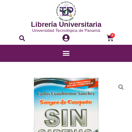
Ir
al
contenido
Librería Universitaria
Universidad Tecnológica de Panamá
Buscar
Carrito
0
Menú
SANGRE
DE
CAMPEÓN
SIN
CADENAS
cantidad