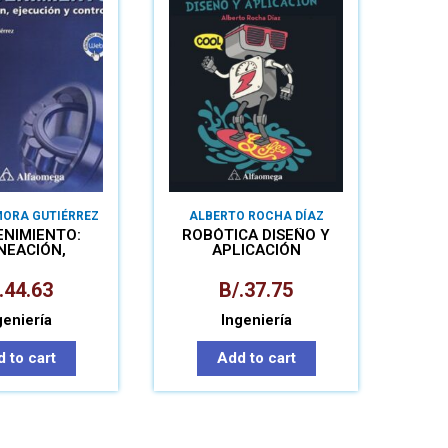
MORA GUTIÉRREZ
ALBERTO ROCHA DÍAZ
NIMIENTO:
ROBÓTICA DISEÑO Y
NEACIÓN,
APLICACIÓN
ÓN Y CONTROL
.
44.63
B/.
37.75
geniería
Ingeniería
 to cart
Add to cart