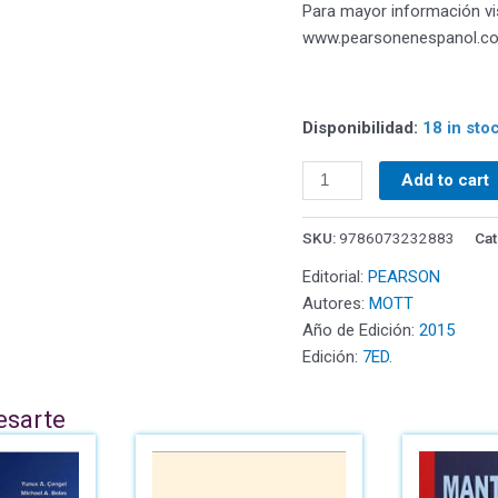
Para mayor información visi
www.pearsonenespanol.c
Disponibilidad:
18 in sto
Add to cart
SKU:
9786073232883
Cat
Editorial:
PEARSON
Autores:
MOTT
Año de Edición:
2015
Edición:
7ED.
esarte