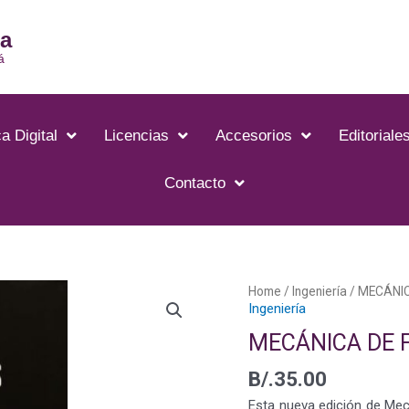
ia
á
a Digital
Licencias
Accesorios
Editoriale
Contacto
Home
/
Ingeniería
/ MECÁNIC
Ingeniería
MECÁNICA DE 
B/.
35.00
Esta nueva edición de Mec