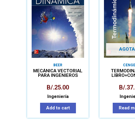
AGOTA
BEER
CENGE
MECÁNICA VECTORIAL
TERMODIN
PARA INGENIEROS
LIBRO+CO
DINÁMICA
B/.
25.00
B/.
37
Ingeniería
Ingenie
Add to cart
Read m