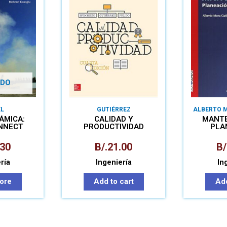
DO
L
GUTIÉRREZ
ALBERTO 
ÁMICA:
CALIDAD Y
MANTE
NNECT
PRODUCTIVIDAD
PLA
EJECUCI
.30
B/.
21.00
B/
ría
Ingeniería
In
ore
Add to cart
Add