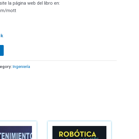
te la página web del libro en:
om/mott
ck
egory:
Ingeniería