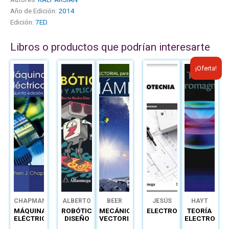
Año de Edición:
2014
Edición:
7ED.
Libros o productos que podrían interesarte
El
El
¡Oferta!
precio
precio
original
actual
era:
es:
B/.42.20.
B/.30.
CHAPMAN
ALBERTO
BEER
JESÚS
HAYT
ROCHA
TRASHORRAS
MÁQUINAS
ROBÓTICA
MECÁNICA
ELECTROTECNIA
TEORÍA
DÍAZ
MONTECELOS
ELÉCTRICAS
DISEÑO
VECTORIAL
ELECTROMA
Y
PARA