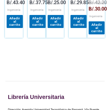
B/.
43.40
B/.
37.75
B/.
25.00
B/.
29.85
B/.
42.20
APLICACIÓN
INGENIEROS
DINÁMICA
B/.
30.00
Ingeniería
Ingeniería
Ingeniería
Ingeniería
Ingeniería
Añadir
Añadir
Añadir
Añadir
al
al
al
al
carrito
carrito
carrito
carrito
Añadir
al
carrito
Librería Universitaria
Dirección: Avenida Universidad Tecnológica de Panamá, Vía Puente