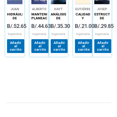
JUAN
ALBERTO
HAYT
GUTIÉRREZ
JOSEP
SALDARRIAGA
MORA
GÓMEZ
PEPA
HIDRÁULICA
MANTENIMIENTO:
ANÁLISIS
CALIDAD
ESTRUCTURA
GUTIÉRREZ
GÓMEZ
DE
PLANEACIÓN,
DE
Y
DE
TUBERÍAS
EJECUCIÓN
CIRCUITOS
PRODUCTIVIDAD
HORMIGÓN
B/.
52.65
B/.
44.63
B/.
35.30
B/.
21.00
B/.
29.85
ABASTECIMIENTO
Y
EN
ARMADO
DE
CONTROL
INGENIERÍA:
PREDIMENSI
AGUA,
LIBRO+CONNECT
Y
Ingeniería
Ingeniería
Ingeniería
Ingeniería
Ingeniería
REDES,
CÁLCULO
RIEGOS
DE
Añadir
Añadir
Añadir
Añadir
Añadir
SECCIONES
al
al
al
al
al
MÉTODOS
carrito
carrito
carrito
carrito
carrito
SEGÚN
EHE-08