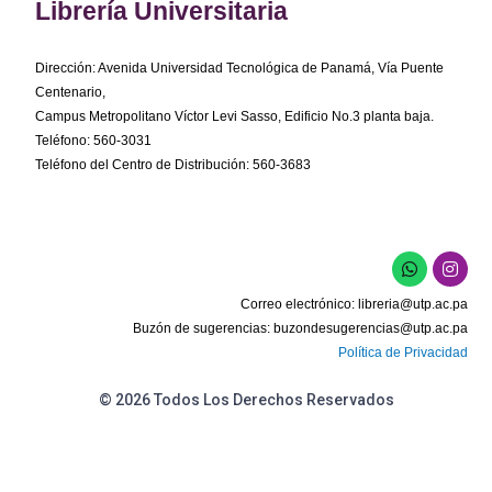
Librería Universitaria
Dirección: Avenida Universidad Tecnológica de Panamá, Vía Puente
Centenario,
Campus Metropolitano Víctor Levi Sasso, Edificio No.3 planta baja.
Teléfono: 560-3031
Teléfono del Centro de Distribución: 560-3683
W
I
h
n
a
s
Correo electrónico:
libreria@utp.ac.pa
t
t
s
a
Buzón de sugerencias:
buzondesugerencias@utp.ac.pa
a
g
Política de Privacidad
p
r
p
a
m
© 2026 Todos Los Derechos Reservados