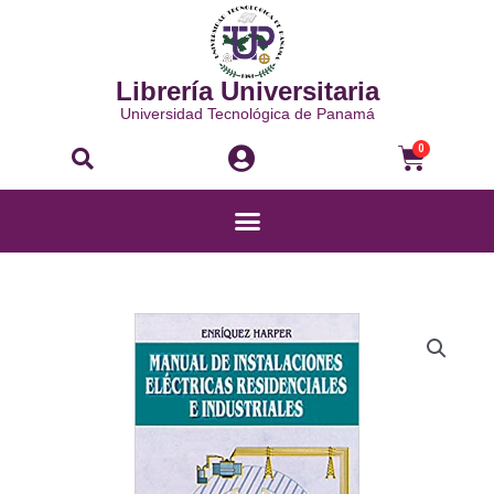
Ir
al
contenido
Librería Universitaria
Universidad Tecnológica de Panamá
Buscar
Carri
0
Menú