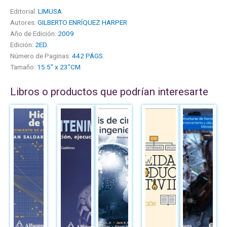
Editorial:
LIMUSA
Autores:
GILBERTO ENRÍQUEZ HARPER
Año de Edición:
2009
Edición:
2ED.
Número de Paginas:
442 PÁGS.
Tamaño:
15.5" x 23"CM
Libros o productos que podrían interesarte