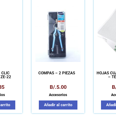
 CLIC
COMPÁS – 2 PIEZAS
HOJAS CU
 ZE-22
– T
35
B/.
5.00
B
ios
Accesorios
Ac
carrito
Añadir al carrito
Añadir