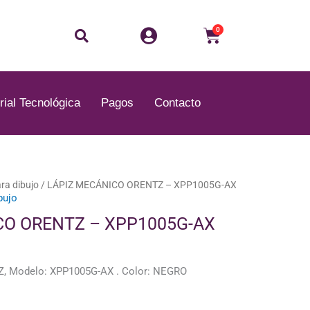
Buscar
Carrito
0
rial Tecnológica
Pagos
Contacto
ara dibujo
/ LÁPIZ MECÁNICO ORENTZ – XPP1005G-AX
bujo
CO ORENTZ – XPP1005G-AX
 Modelo: XPP1005G-AX . Color: NEGRO