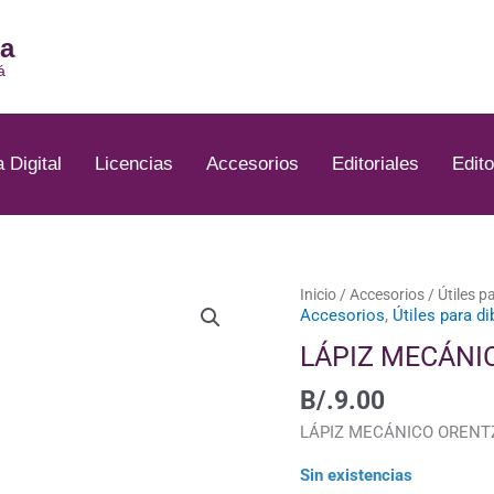
ia
á
a Digital
Licencias
Accesorios
Editoriales
Edito
Inicio
/
Accesorios
/
Útiles p
Accesorios
,
Útiles para di
LÁPIZ MECÁNI
B/.
9.00
LÁPIZ MECÁNICO ORENTZ,
Sin existencias