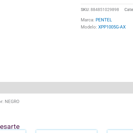
SKU:
884851029898
Cate
Marca:
PENTEL
Modelo:
XPP1005G-AX
or: NEGRO
resarte