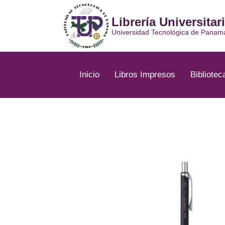
Ir
al
Librería Universitar
contenido
Universidad Tecnológica de Panam
Inicio
Libros Impresos
Bibliotec