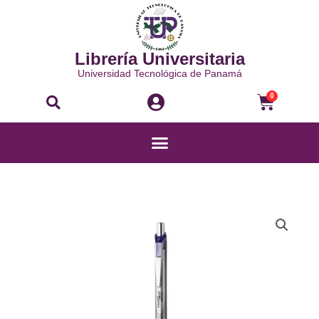
Ir
al
contenido
Librería Universitaria
Universidad Tecnológica de Panamá
Buscar
Carri
0
Menú