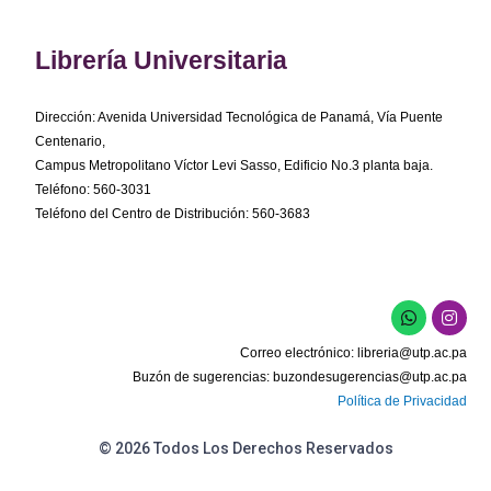
Librería Universitaria
Dirección: Avenida Universidad Tecnológica de Panamá, Vía Puente
Centenario,
Campus Metropolitano Víctor Levi Sasso, Edificio No.3 planta baja.
Teléfono: 560-3031
Teléfono del Centro de Distribución: 560-3683
W
I
h
n
a
s
Correo electrónico:
libreria@utp.ac.pa
t
t
s
a
Buzón de sugerencias:
buzondesugerencias@utp.ac.pa
a
g
Política de Privacidad
p
r
p
a
m
© 2026 Todos Los Derechos Reservados