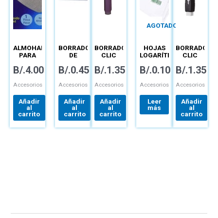
AGOTADO
ALMOHADILLA
BORRADOR
BORRADOR
HOJAS
BORRADOR
PARA
DE
CLIC
LOGARÍTMICAS
CLIC
BORRAR
BARRA –
REDONDO
–
ERASER
B/.
4.00
B/.
0.45
B/.
1.35
B/.
0.10
B/.
1.35
–
ZEH-05
– ZE-11
TÉCNICAS
CUADRADO
– ZE80-
AE
Accesorios
Accesorios
Accesorios
Accesorios
Accesorios
Añadir
Añadir
Añadir
Leer
Añadir
al
al
al
más
al
carrito
carrito
carrito
carrito