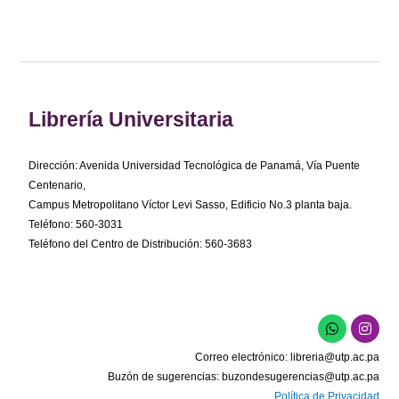
Librería Universitaria
Dirección: Avenida Universidad Tecnológica de Panamá, Vía Puente
Centenario,
Campus Metropolitano Víctor Levi Sasso, Edificio No.3 planta baja.
Teléfono: 560-3031
Teléfono del Centro de Distribución: 560-3683
W
I
h
n
a
s
Correo electrónico:
libreria@utp.ac.pa
t
t
s
a
Buzón de sugerencias:
buzondesugerencias@utp.ac.pa
a
g
Política de Privacidad