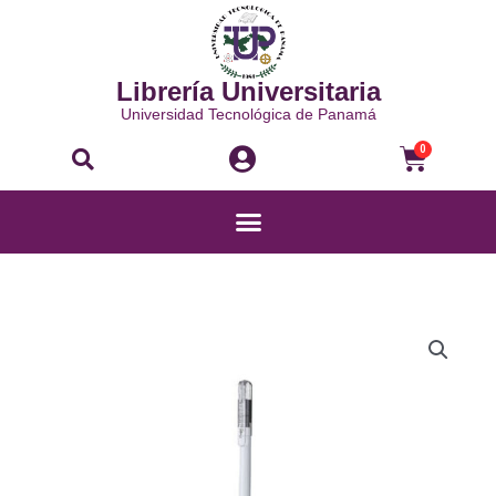
Ir
al
contenido
Librería Universitaria
Universidad Tecnológica de Panamá
Buscar
Carri
0
Menú
LÁPIZ
MECÁNICO
CAPLET
-
A105C-
W
cantidad