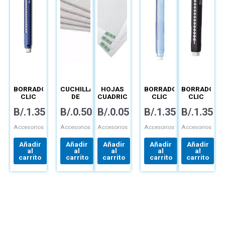
BORRADOR
CUCHILLA
HOJAS
BORRADOR
BORRADOR
CLIC
DE
CUADRICULADAS
CLIC
CLIC
REDONDO
REPUESTO
–
REDONDO
ERASER
B/.
1.35
B/.
0.50
B/.
0.05
B/.
1.35
B/.
1.35
– ZE-22
PARA
TÉCNICAS
– ZE-11
CUADRADO
EXACTO
– ZE80-
–
AE
Accesorios
Accesorios
Accesorios
Accesorios
Accesorios
PAQUETE
Añadir
Añadir
Añadir
Añadir
Añadir
al
al
al
al
al
carrito
carrito
carrito
carrito
carrito