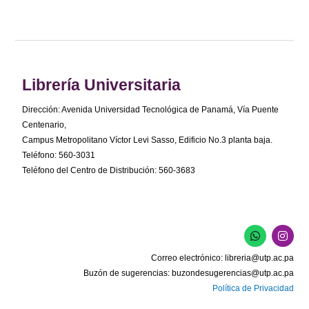
Librería Universitaria
Dirección: Avenida Universidad Tecnológica de Panamá, Vía Puente
Centenario,
Campus Metropolitano Víctor Levi Sasso, Edificio No.3 planta baja.
Teléfono: 560-3031
Teléfono del Centro de Distribución: 560-3683
W
I
h
n
a
s
Correo electrónico:
libreria@utp.ac.pa
t
t
s
a
Buzón de sugerencias:
buzondesugerencias@utp.ac.pa
a
g
Política de Privacidad
p
r
p
a