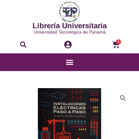
Ir
al
contenido
Librería Universitaria
Universidad Tecnológica de Panamá
Buscar
Carri
0
Menú