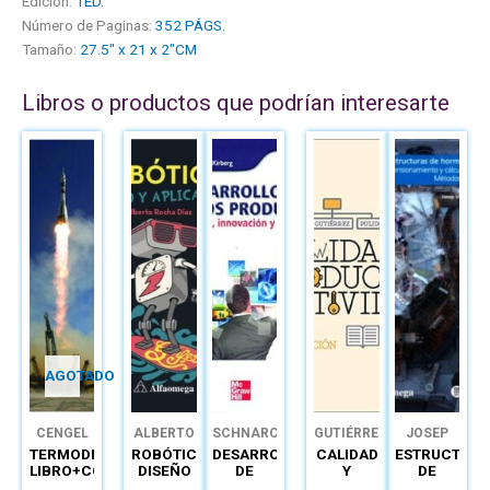
Edición:
1ED.
Número de Paginas:
352 PÁGS.
Tamaño:
27.5" x 21 x 2"CM
Libros o productos que podrían interesarte
AGOTADO
CENGEL
ALBERTO
SCHNARCH
GUTIÉRREZ
JOSEP
ROCHA
GÓMEZ
PEPA
TERMODINÁMICA:
ROBÓTICA
DESARROLLO
CALIDAD
ESTRUCTURA
DÍAZ
GÓMEZ
LIBRO+CONNECT
DISEÑO
DE
Y
DE
Y
NUEVOS
PRODUCTIVIDAD
HORMIGÓN