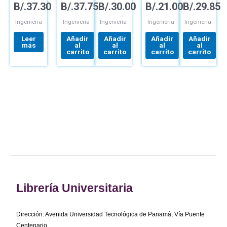
B/.
37.30
B/.
37.75
B/.
30.00
B/.
21.00
B/.
29.85
APLICACIÓN
PRODUCTOS
ARMADO
CREATIVIDAD,
PREDIMENSI
INNOVACIÓN
Y
Ingeniería
Ingeniería
Ingeniería
Ingeniería
Ingeniería
Y
CÁLCULO
MARKETING
DE
Leer
Añadir
Añadir
Añadir
Añadir
SECCIONES
más
al
al
al
al
MÉTODOS
carrito
carrito
carrito
carrito
SEGÚN
EHE-08
Librería Universitaria
Dirección: Avenida Universidad Tecnológica de Panamá, Vía Puente
Centenario,