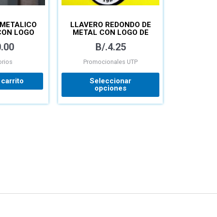
en
la
 METALICO
LLAVERO REDONDO DE
página
CON LOGO
METAL CON LOGO DE
de
P
LAS FACULTADES Y
.00
B/.
4.25
LOGO UTP
producto
rios
Promocionales UTP
 carrito
Seleccionar
opciones