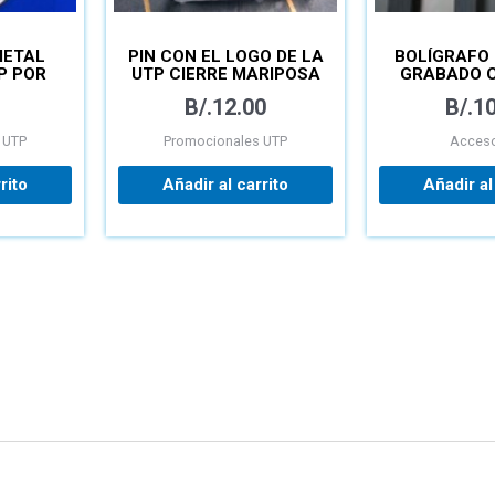
METAL
PIN CON EL LOGO DE LA
BOLÍGRAFO
P POR
UTP CIERRE MARIPOSA
GRABADO 
DOS
Y ESTUCHE
UT
B/.
12.00
B/.
10
 UTP
Promocionales UTP
Acceso
rito
Añadir al carrito
Añadir al