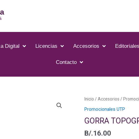
ia
á
a Digital
Licencias
Accesorios
Editoriale
Contacto
GORRA
Inicio
/
Accesorios
/
Promoci
TOPOGRAFO
Promocionales UTP
CON
GORRA TOPOG
PROTECCIÓN
cantidad
B/.
16.00