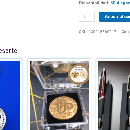
Disponibilidad:
50 dispon
Añadir al ca
SKU:
100215580917
Cate
esarte