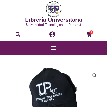
Ir
al
contenido
Librería Universitaria
Universidad Tecnológica de Panamá
Buscar
Carri
0
Menú