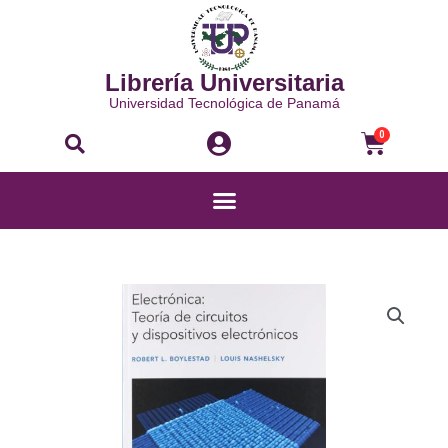
Ir
al
contenido
Librería Universitaria
Universidad Tecnológica de Panamá
Buscar
Carri
0
Menú