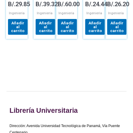
B/.
29.85
B/.
39.32
B/.
60.00
B/.
24.44
B/.
26.20
DE
FUNDAMENTOS
DE
INGENIERÍA
MANUFACTURA
Y
PRODUCTO
DE
APLICACIONES
MÉTODOS
Ingeniería
Ingeniería
Ingeniería
Ingeniería
Ingeniería
Y
MEDICIÓN
Añadir
Añadir
Añadir
Añadir
Añadir
DEL
al
al
al
al
al
TRABAJO
carrito
carrito
carrito
carrito
carrito
Librería Universitaria
Dirección: Avenida Universidad Tecnológica de Panamá, Vía Puente
Centenario,