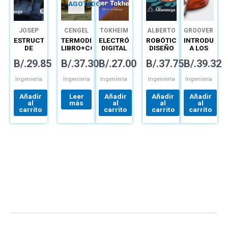
AGOTADO
JOSEP
CENGEL
TOKHEIM
ALBERTO
GROOVER
GÓMEZ
PEPA
ROCHA
ESTRUCTURAS
TERMODINÁMICA:
ELECTRÓNICA
ROBÓTICA
INTRODUCCI
GÓMEZ
DÍAZ
DE
LIBRO+CONNECT
DIGITAL
DISEÑO
A LOS
HORMIGÓN
PRINCIPIOS
Y
PROCESOS
B/.
29.85
B/.
37.30
B/.
27.00
B/.
37.75
B/.
39.32
ARMADO
Y
APLICACIÓN
DE
PREDIMENSIONAMIENTO
APLICACIONES
MANUFACTU
Y
Ingeniería
Ingeniería
Ingeniería
Ingeniería
Ingeniería
CÁLCULO
DE
Añadir
Leer
Añadir
Añadir
Añadir
SECCIONES
al
más
al
al
al
MÉTODOS
carrito
carrito
carrito
carrito
SEGÚN
EHE-08