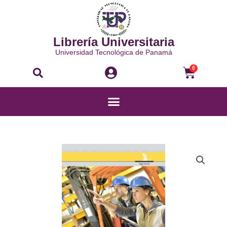
Ir
al
contenido
Librería Universitaria
Universidad Tecnológica de Panamá
Buscar
Carri
0
Menú