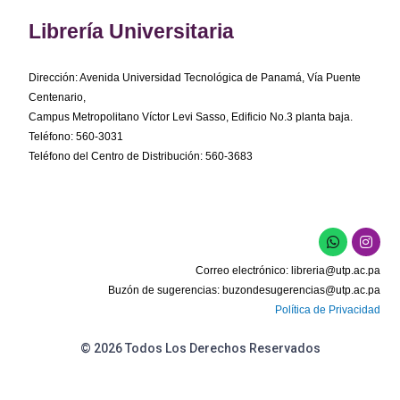
Librería Universitaria
Dirección: Avenida Universidad Tecnológica de Panamá, Vía Puente
Centenario,
Campus Metropolitano Víctor Levi Sasso, Edificio No.3 planta baja.
Teléfono: 560-3031
Teléfono del Centro de Distribución: 560-3683
W
I
h
n
a
s
Correo electrónico:
libreria@utp.ac.pa
t
t
s
a
Buzón de sugerencias:
buzondesugerencias@utp.ac.pa
a
g
Política de Privacidad
p
r
p
a
m
© 2026 Todos Los Derechos Reservados