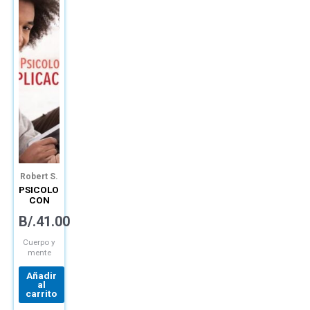
Robert S.
Feldman
PSICOLOGÍA
CON
APLICACIONES
B/.
41.00
Cuerpo y
mente
Añadir
al
carrito