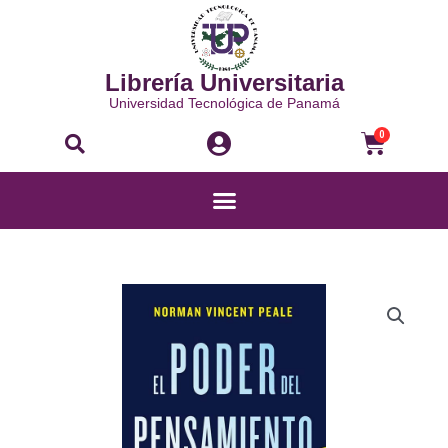
Ir
al
contenido
Librería Universitaria
Universidad Tecnológica de Panamá
Buscar
Carri
0
Menú