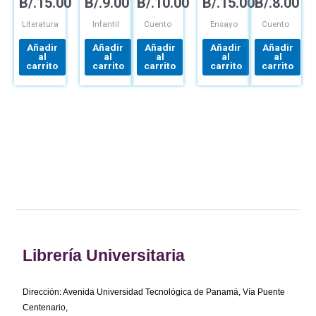
B/.
15.00
B/.
9.00
B/.
10.00
B/.
15.00
B/.
8.00
Y SU
LARGA
MUNDO
TRAYECTORIA
MALABARILLOSO
DE
Literatura
Infantil
Cuento
Ensayo
Cuento
ENRIQUE
JARAMILLO
Añadir
Añadir
Añadir
Añadir
Añadir
LEVI
al
al
al
al
al
carrito
carrito
carrito
carrito
carrito
Librería Universitaria
Dirección: Avenida Universidad Tecnológica de Panamá, Vía Puente
Centenario,