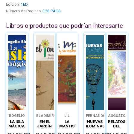
Edición:
1ED.
Número de Paginas:
328 PÁGS.
Libros o productos que podrían interesarte
ROGELIO
BLADIMIR
LIL
FERNANDO
AUGUSTO
SINÁN
VÍQUEZ
MARÍA
BURGOS
CEDEÑO
LA ISLA
EN EL
LA
NUEVAS
RELATOS
HERRERA
FÁTIMA
MÁGICA
JARDÍN
MANTIS
ILUMINACIONES:
DEL
NOGUEIRA
MALABARISTA
LA
CAMINO