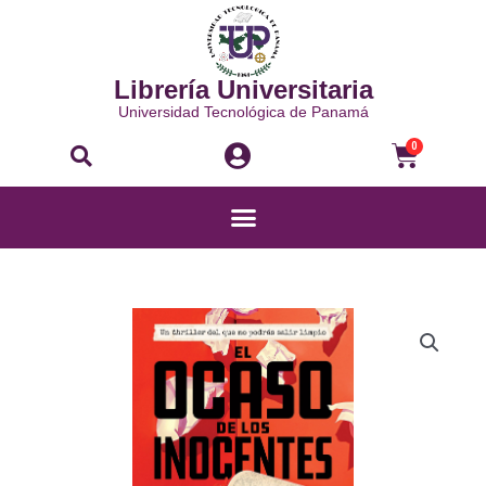
Ir
al
contenido
Librería Universitaria
Universidad Tecnológica de Panamá
Buscar
Carri
0
Menú