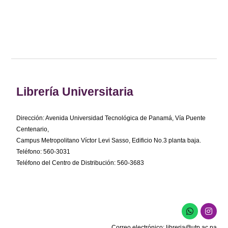
Librería Universitaria
Dirección: Avenida Universidad Tecnológica de Panamá, Vía Puente
Centenario,
Campus Metropolitano Víctor Levi Sasso, Edificio No.3 planta baja.
Teléfono: 560-3031
Teléfono del Centro de Distribución: 560-3683
W
I
h
n
a
s
Correo electrónico:
libreria@utp.ac.pa