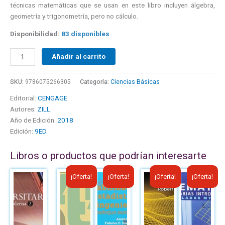
técnicas matemáticas que se usan en este libro incluyen álgebra,
geometría y trigonometría, pero no cálculo.
Disponibilidad:
83 disponibles
Añadir al carrito
SKU:
9786075266305
Categoría:
Ciencias Básicas
Editorial:
CENGAGE
Autores:
ZILL
Año de Edición:
2018
Edición:
9ED.
Libros o productos que podrían interesarte
El
El
El
El
El
El
El
El
¡Oferta!
¡Oferta!
¡Oferta!
¡Oferta!
precio
precio
precio
precio
precio
precio
precio
precio
original
actual
original
actual
original
actual
original
actual
era:
es:
era:
es:
era:
es:
era:
es: