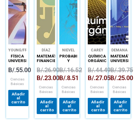
B/.26.90.
B/.23.00.
B/.16.52.
B/.8.51.
B/.44.49.
B/.27.05.
B/.39.75.
B/.25.
YOUNG/FREEDMAN
DÍAZ
NIEVEL
CAREY
DEMANA
FÍSICA
MATEMÁTICAS
PROBABILIDAD
QUÍMICA
MATEMÁTICA
UNIVERSITARIA
FINANCIERAS
Y
ORGÁNICA
UNIVERSITAR
CON
ESTADISTICA
INTRODUCTO
B/.
55.00
B/.
26.90
B/.
16.52
B/.
44.49
B/.
39.75
FÍSICA
PARA
MODERNA
INGENIERÍA
B/.
23.00
B/.
8.51
B/.
27.05
B/.
25.00
VOL.2
CON CD
Ciencias
Básicas
Ciencias
Ciencias
Ciencias
Ciencias
Básicas
Básicas
Básicas
Básicas
Añadir
al
carrito
Añadir
Añadir
Añadir
Añadir
al
al
al
al
carrito
carrito
carrito
carrito