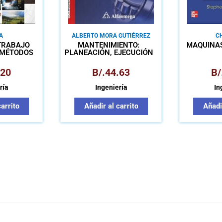
A
ALBERTO MORA GUTIÉRREZ
C
 TRABAJO
MANTENIMIENTO:
MÁQUINAS
 MÉTODOS
PLANEACIÓN, EJECUCIÓN
N DEL
Y CONTROL
JO
.20
B/.
44.63
B/
ría
Ingeniería
In
carrito
Añadir al carrito
Añadir