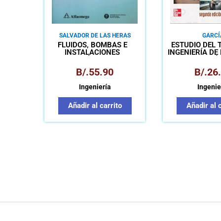
SALVADOR DE LAS HERAS
GARCÍ
FLUÍDOS, BOMBAS E
ESTUDIO DEL
INSTALACIONES
INGENIERÍA DE
HIDRÁULICAS
Y MEDICIÓ
TRABA
B/.
55.90
B/.
26
Ingeniería
Ingenie
Añadir al carrito
Añadir al 