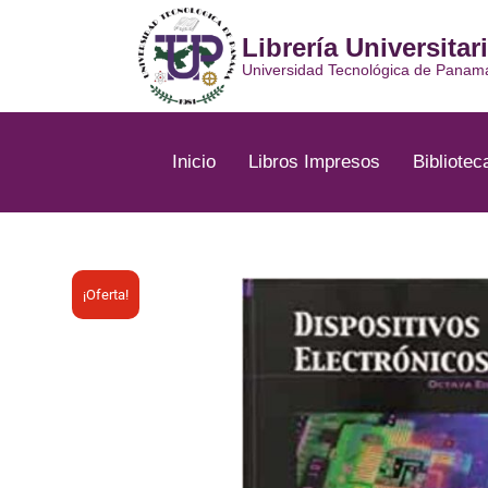
Ir
al
Librería Universitar
contenido
Universidad Tecnológica de Panam
Inicio
Libros Impresos
Bibliotec
¡Oferta!