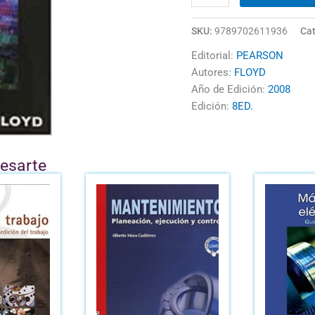
SKU:
9789702611936
Cat
Editorial:
PEARSON
Autores:
FLOYD
Año de Edición:
2008
Edición:
8ED.
resarte