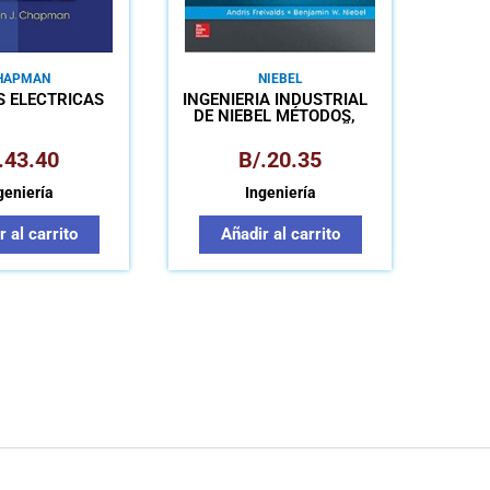
HAPMAN
NIEBEL
 ELÉCTRICAS
INGENIERÍA INDUSTRIAL
DE NIEBEL MÉTODOS,
ESTANDARES Y DISEÑO
DEL TRABAJO
.
43.40
B/.
20.35
geniería
Ingeniería
 al carrito
Añadir al carrito