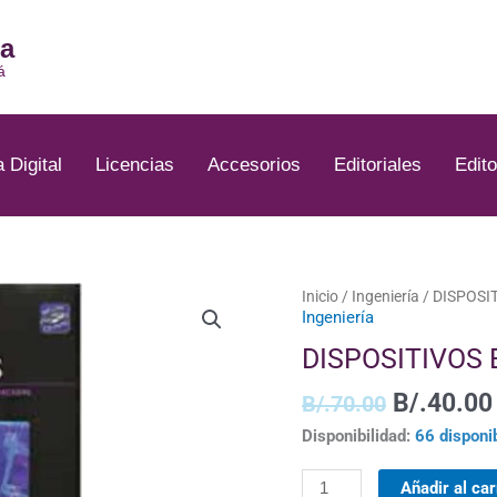
ia
á
a Digital
Licencias
Accesorios
Editoriales
Edito
El
DISPOSITIVOS
Inicio
/
Ingeniería
/ DISPOSI
Ingeniería
precio
ELECTRÓNICOS
original
cantidad
DISPOSITIVOS
era:
B/.70.00
B/.
40.00
B/.
70.00
Disponibilidad:
66 disponi
Añadir al car