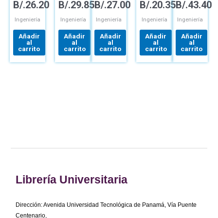
B/.
26.20
B/.
29.85
B/.
27.00
B/.
20.35
B/.
43.40
INGENIERÍA
ARMADO
Y
NIEBEL
DE
PREDIMENSIONAMIENTO
APLICACIONES
MÉTODOS,
MÉTODOS
Y
ESTANDARES
Ingeniería
Ingeniería
Ingeniería
Ingeniería
Ingeniería
Y
CÁLCULO
Y
MEDICIÓN
DE
DISEÑO
Añadir
Añadir
Añadir
Añadir
Añadir
DEL
SECCIONES
DEL
al
al
al
al
al
TRABAJO
MÉTODOS
TRABAJO
carrito
carrito
carrito
carrito
carrito
SEGÚN
EHE-08
Librería Universitaria
Dirección: Avenida Universidad Tecnológica de Panamá, Vía Puente
Centenario,