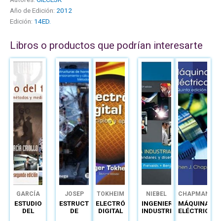
Año de Edición:
2012
Edición:
14ED.
Libros o productos que podrían interesarte
GARCÍA
JOSEP
TOKHEIM
NIEBEL
CHAPMAN
GÓMEZ
PEPA
ESTUDIO
ESTRUCTURAS
ELECTRÓNICA
INGENIERÍA
MÁQUINAS
GÓMEZ
DEL
DE
DIGITAL
INDUSTRIAL
ELÉCTRICAS
TRABAJO
HORMIGÓN
PRINCIPIOS
DE