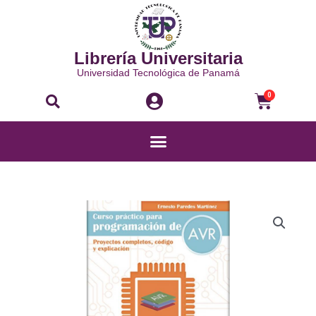
Ir
al
contenido
Librería Universitaria
Universidad Tecnológica de Panamá
Buscar
Carri
0
Menú