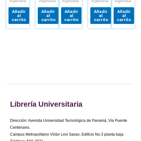
LIBRO+CONNECT
AUTOMÓVIL
Ingeniería
Ingeniería
Ingeniería
Ingeniería
Ingeniería
TECNOLOGÍA
AUTOMOTRIZ
Añadir
Añadir
Añadir
Añadir
Añadir
MANTENIMIE
al
al
al
al
al
Y
carrito
carrito
carrito
carrito
carrito
REPARACIÓN
DEL
VEHÍCULO
Librería Universitaria
Dirección: Avenida Universidad Tecnológica de Panamá, Vía Puente
Centenario,
Campus Metropolitano Víctor Levi Sasso, Edificio No.3 planta baja.