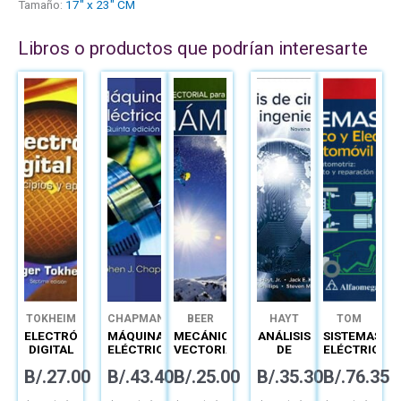
Tamaño:
17" x 23" CM
Libros o productos que podrían interesarte
TOKHEIM
CHAPMAN
BEER
HAYT
TOM
DENTON
ELECTRÓNICA
MÁQUINAS
MECÁNICA
ANÁLISIS
SISTEMAS
DIGITAL
ELÉCTRICAS
VECTORIAL
DE
ELÉCTRICO
PRINCIPIOS
PARA
CIRCUITOS
Y
B/.
27.00
B/.
43.40
B/.
25.00
B/.
35.30
B/.
76.35
Y
INGENIEROS
EN
ELECTRÓNIC
APLICACIONES
DINÁMICA
INGENIERÍA:
DEL