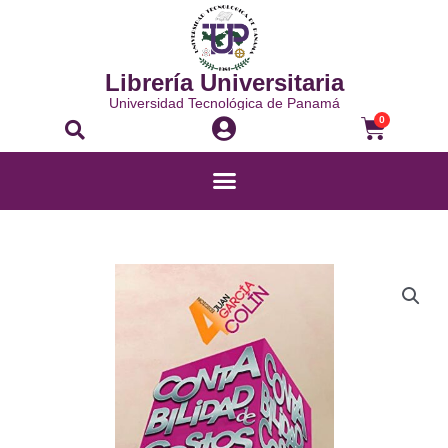
Ir
al
contenido
Librería Universitaria
Universidad Tecnológica de Panamá
Buscar
Carrito
0
Menú