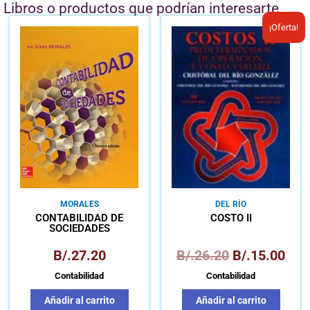
Libros o productos que podrían interesarte
El
El
¡Oferta!
precio
prec
original
actu
era:
es:
B/.26.20.
B/.1
MORALES
DEL RÍO
CONTABILIDAD DE
COSTO II
SOCIEDADES
B/.
27.20
B/.
26.20
B/.
15.00
Contabilidad
Contabilidad
Añadir al carrito
Añadir al carrito