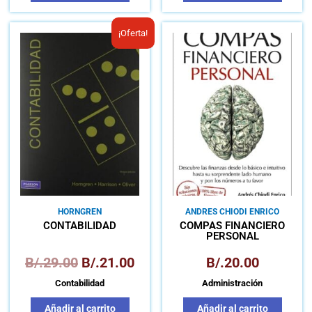
El
El
¡Oferta!
precio
precio
original
actual
era:
es:
B/.29.00.
B/.21.00.
HORNGREN
ANDRES CHIODI ENRICO
CONTABILIDAD
COMPÁS FINANCIERO
PERSONAL
B/.
29.00
B/.
21.00
B/.
20.00
Contabilidad
Administración
Añadir al carrito
Añadir al carrito