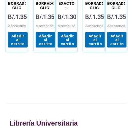
BORRADOR
BORRADOR
EXACTO
BORRADOR
BORRADOR
CLIC
CLIC
–
CLIC
CLIC
REDONDO
REDONDO
REDONDO
ERASER
B/.
1.35
B/.
1.35
B/.
1.30
B/.
1.35
B/.
1.35
– ZE-11
– ZE-22
– ZE-11
CUADRADO
– ZE80-
KE
Accesorios
Accesorios
Accesorios
Accesorios
Accesorios
Añadir
Añadir
Añadir
Añadir
Añadir
al
al
al
al
al
carrito
carrito
carrito
carrito
carrito
Librería Universitaria