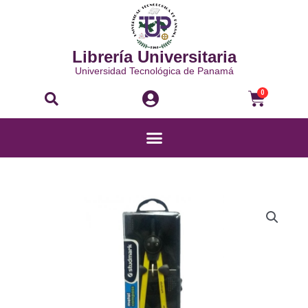
Ir
al
contenido
Librería Universitaria
Universidad Tecnológica de Panamá
Buscar
Carri
0
Menú