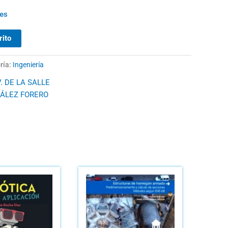
les
rito
ría:
Ingeniería
. DE LA SALLE
ÁLEZ FORERO