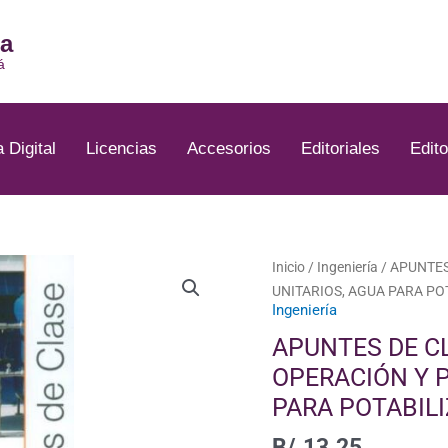
ia
á
a Digital
Licencias
Accesorios
Editoriales
Edito
APUNTES
Inicio
/
Ingeniería
/ APUNTES
DE
UNITARIOS, AGUA PARA PO
Ingeniería
CLASE
DOCUMENTO
APUNTES DE C
N°
OPERACIÓN Y 
83:
PARA POTABIL
OPERACIÓN
Y
B/.
13.25