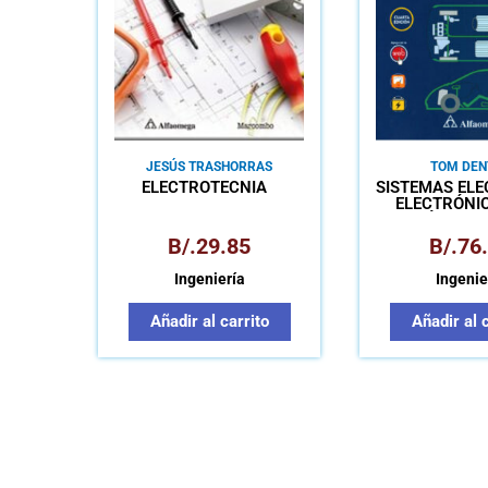
JESÚS TRASHORRAS
TOM DEN
MONTECELOS
ELECTROTECNIA
SISTEMAS ELÉ
ELECTRÓNI
AUTOMÓVIL TE
AUTOMOT
B/.
29.85
B/.
76
MANTENIMI
REPARACIÓ
Ingeniería
Ingenie
VEHÍCU
Añadir al carrito
Añadir al 