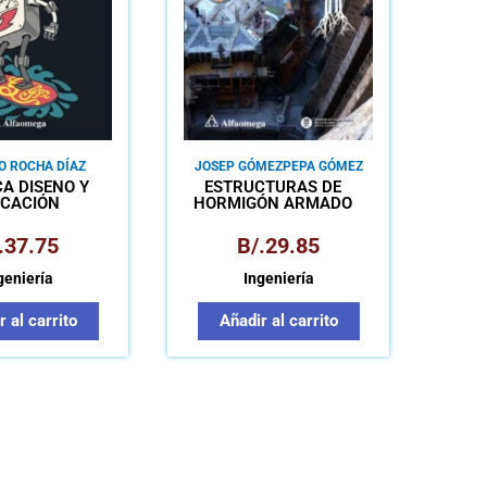
O ROCHA DÍAZ
JOSEP GÓMEZ
PEPA GÓMEZ
A DISEÑO Y
ESTRUCTURAS DE
ICACIÓN
HORMIGÓN ARMADO
PREDIMENSIONAMIENTO
Y CÁLCULO DE
.
37.75
B/.
29.85
SECCIONES MÉTODOS
SEGÚN EHE-08
geniería
Ingeniería
 al carrito
Añadir al carrito