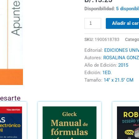
PROCESOS
Disponibilidad:
5 disponib
UNITARIOS,
AGUA
Añadir al car
PARA
POTABILIZACIÓN
SKU:
1900618783
Catego
cantidad
Editorial:
EDICIONES UNIV
Autores:
ROSALINA GONZ
Año de Edición:
2015
Edición:
1ED.
Tamaño:
14" x 21.5" CM
resarte