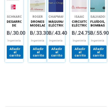
SCHNARCH
ROGER
CHAPMAN
ISAAC
SALVADOR
MIRANDA
GUZMÁN
DE LAS
DESARROLLO
DRONES
MÁQUINAS
CIRCUITOS
FLUÍDOS,
COLORADO
DOMÍNGUEZ
HERAS
DE
MODELADO
ELÉCTRICAS
ELÉCTRICOS
BOMBAS
NUEVOS
Y
LINEALES
E
B/.
30.00
B/.
33.30
B/.
43.40
B/.
24.75
B/.
55.90
PRODUCTOS
CONTROL
PRÁCTICAS
INSTALACIO
CREATIVIDAD,
DE
DE
HIDRÁULICA
INNOVACIÓN
CUADROTORES
LABORATORIO
Ingeniería
Ingeniería
Ingeniería
Ingeniería
Ingeniería
Y
MARKETING
Añadir
Añadir
Añadir
Añadir
Añadir
al
al
al
al
al
carrito
carrito
carrito
carrito
carrito