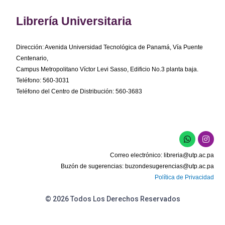
Librería Universitaria
Dirección: Avenida Universidad Tecnológica de Panamá, Vía Puente
Centenario,
Campus Metropolitano Víctor Levi Sasso, Edificio No.3 planta baja.
Teléfono: 560-3031
Teléfono del Centro de Distribución: 560-3683
W
I
h
n
a
s
Correo electrónico:
libreria@utp.ac.pa
t
t
s
a
Buzón de sugerencias:
buzondesugerencias@utp.ac.pa
a
g
Política de Privacidad
p
r
p
a
m
© 2026 Todos Los Derechos Reservados