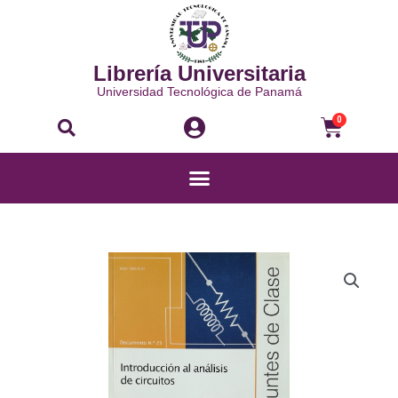
Ir
al
contenido
Librería Universitaria
Universidad Tecnológica de Panamá
Buscar
Carri
0
Menú
APUNTES
DE
CLASE
DOCUMENTO
N°
25:
INTRODUCCIÓN