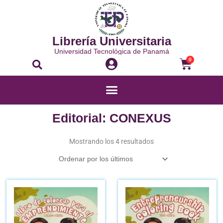
Ir
al
contenido
Librería Universitaria
Universidad Tecnológica de Panamá
Buscar
Carrito
0
Menú
Editorial: CONEXUS
Ordenado
por
Mostrando los 4 resultados
los
últimos