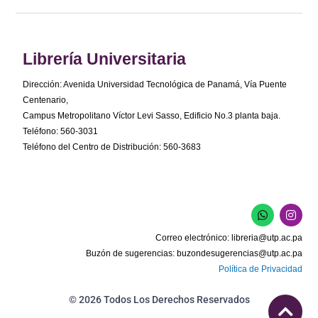
Librería Universitaria
Dirección: Avenida Universidad Tecnológica de Panamá, Vía Puente
Centenario,
Campus Metropolitano Víctor Levi Sasso, Edificio No.3 planta baja.
Teléfono: 560-3031
Teléfono del Centro de Distribución: 560-3683
W
I
h
n
a
s
Correo electrónico:
libreria@utp.ac.pa
t
t
s
a
Buzón de sugerencias:
buzondesugerencias@utp.ac.pa
a
g
Política de Privacidad
p
r
p
a
m
© 2026 Todos Los Derechos Reservados