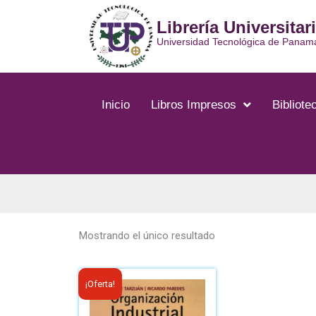
Ir
Librería Universitar
al
contenido
Universidad Tecnológica de Panam
Inicio
Libros Impresos
Bibliotec
Mostrando el único resultado
El
El
¡Oferta!
precio
precio
original
actual