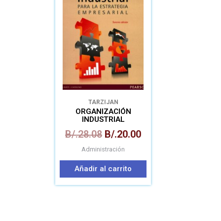
era:
es:
B/.28.08.
B/.20.00.
TARZIJAN
ORGANIZACIÓN
INDUSTRIAL
B/.
28.08
B/.
20.00
Administración
Añadir al carrito