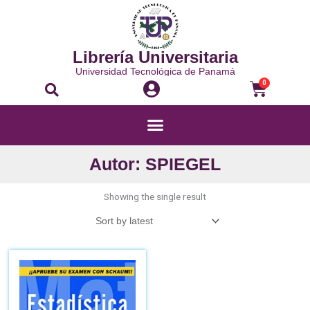
Ir
al
contenido
Librería Universitaria
Universidad Tecnológica de Panamá
Buscar
Carri
0
Menú
Autor: SPIEGEL
Showing the single result