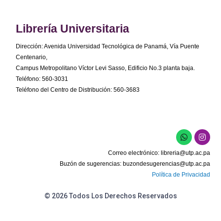
Librería Universitaria
Dirección: Avenida Universidad Tecnológica de Panamá, Vía Puente
Centenario,
Campus Metropolitano Víctor Levi Sasso, Edificio No.3 planta baja.
Teléfono: 560-3031
Teléfono del Centro de Distribución: 560-3683
W
I
h
n
a
s
Correo electrónico:
libreria@utp.ac.pa
t
t
s
a
Buzón de sugerencias:
buzondesugerencias@utp.ac.pa
a
g
Política de Privacidad
p
r
p
a
m
© 2026 Todos Los Derechos Reservados