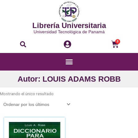
Ir
al
contenido
Librería Universitaria
Universidad Tecnológica de Panamá
Buscar
Carri
0
Menú
Autor: LOUIS ADAMS ROBB
Mostrando el único resultado