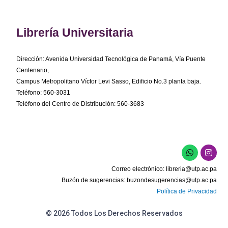
Librería Universitaria
Dirección: Avenida Universidad Tecnológica de Panamá, Vía Puente
Centenario,
Campus Metropolitano Víctor Levi Sasso, Edificio No.3 planta baja.
Teléfono: 560-3031
Teléfono del Centro de Distribución: 560-3683
W
I
h
n
a
s
Correo electrónico:
libreria@utp.ac.pa
t
t
s
a
Buzón de sugerencias:
buzondesugerencias@utp.ac.pa
a
g
Política de Privacidad
p
r
p
a
m
© 2026 Todos Los Derechos Reservados