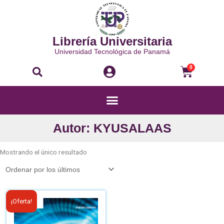
Ir
al
contenido
Librería Universitaria
Universidad Tecnológica de Panamá
Buscar
Carri
0
Menú
Autor: KYUSALAAS
Mostrando el único resultado
El
El
¡Oferta!
precio
precio
original
actual