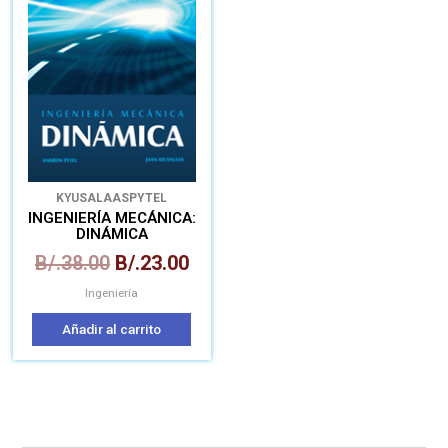
era:
es:
B/.38.00.
B/.23.00.
KYUSALAAS
PYTEL
INGENIERÍA MECÁNICA:
DINÁMICA
B/.
38.00
B/.
23.00
Ingeniería
Añadir al carrito