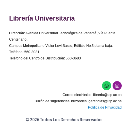
Librería Universitaria
Dirección: Avenida Universidad Tecnológica de Panamá, Vía Puente
Centenario,
Campus Metropolitano Víctor Levi Sasso, Edificio No.3 planta baja.
Teléfono: 560-3031
Teléfono del Centro de Distribución: 560-3683
W
I
h
n
a
s
Correo electrónico:
libreria@utp.ac.pa
t
t
s
a
Buzón de sugerencias:
buzondesugerencias@utp.ac.pa
a
g
Política de Privacidad
p
r
p
a
m
© 2026 Todos Los Derechos Reservados