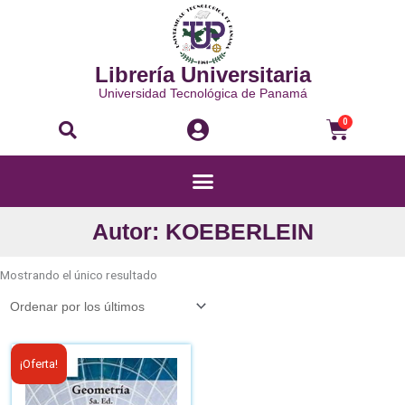
Ir
al
contenido
Librería Universitaria
Universidad Tecnológica de Panamá
Buscar
Carri
0
Menú
Autor: KOEBERLEIN
Mostrando el único resultado
El
El
¡Oferta!
precio
precio
original
actual