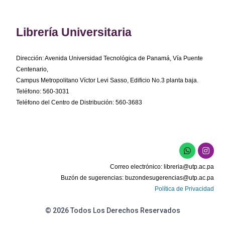
Librería Universitaria
Dirección: Avenida Universidad Tecnológica de Panamá, Vía Puente
Centenario,
Campus Metropolitano Víctor Levi Sasso, Edificio No.3 planta baja.
Teléfono: 560-3031
Teléfono del Centro de Distribución: 560-3683
W
I
h
n
a
s
Correo electrónico:
libreria@utp.ac.pa
t
t
s
a
Buzón de sugerencias:
buzondesugerencias@utp.ac.pa
a
g
Política de Privacidad
p
r
p
a
m
© 2026 Todos Los Derechos Reservados