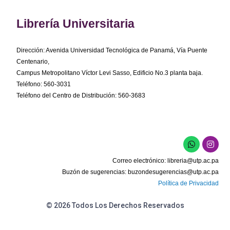
Librería Universitaria
Dirección: Avenida Universidad Tecnológica de Panamá, Vía Puente
Centenario,
Campus Metropolitano Víctor Levi Sasso, Edificio No.3 planta baja.
Teléfono: 560-3031
Teléfono del Centro de Distribución: 560-3683
W
I
h
n
a
s
Correo electrónico:
libreria@utp.ac.pa
t
t
s
a
Buzón de sugerencias:
buzondesugerencias@utp.ac.pa
a
g
Política de Privacidad
p
r
p
a
m
© 2026 Todos Los Derechos Reservados