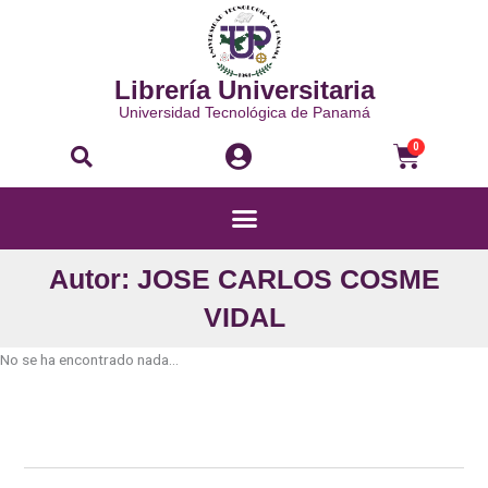
Ir
al
contenido
Librería Universitaria
Universidad Tecnológica de Panamá
Buscar
Carri
0
Menú
Autor: JOSE CARLOS COSME
VIDAL
No se ha encontrado nada...