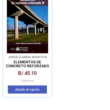
JORGE OLMEDO MONTOYA
VALLECILLA
ELEMENTOS DE
CONCRETO REFORZADO
II
B/.
45.10
Ingeniería
Añadir al carrito