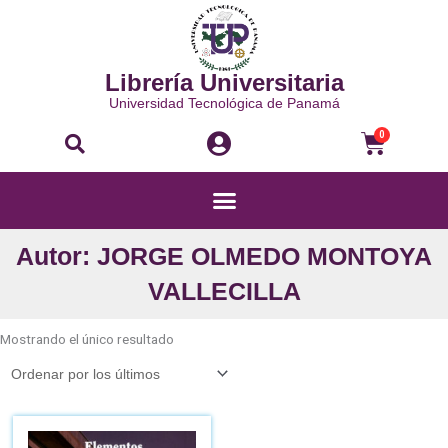
Ir
al
contenido
Librería Universitaria
Universidad Tecnológica de Panamá
Buscar
Carri
0
Menú
Autor: JORGE OLMEDO MONTOYA
VALLECILLA
Mostrando el único resultado