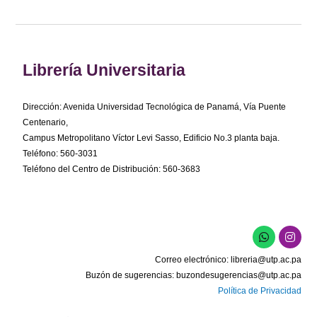
Librería Universitaria
Dirección: Avenida Universidad Tecnológica de Panamá, Vía Puente
Centenario,
Campus Metropolitano Víctor Levi Sasso, Edificio No.3 planta baja.
Teléfono: 560-3031
Teléfono del Centro de Distribución: 560-3683
W
I
h
n
a
s
Correo electrónico:
libreria@utp.ac.pa
t
t
s
a
Buzón de sugerencias:
buzondesugerencias@utp.ac.pa
a
g
Política de Privacidad
p
r
p
a